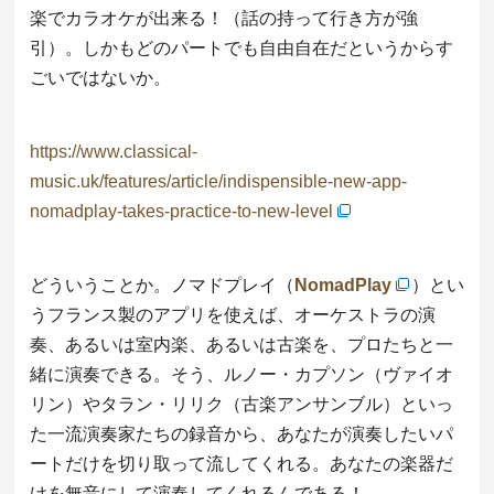
楽でカラオケが出来る！（話の持って行き方が強
引）。しかもどのパートでも自由自在だというからす
ごいではないか。
https://www.classical-
music.uk/features/article/indispensible-new-app-
nomadplay-takes-practice-to-new-level
どういうことか。ノマドプレイ（
NomadPlay
）とい
うフランス製のアプリを使えば、オーケストラの演
奏、あるいは室内楽、あるいは古楽を、プロたちと一
緒に演奏できる。そう、ルノー・カプソン（ヴァイオ
リン）やタラン・リリク（古楽アンサンブル）といっ
た一流演奏家たちの録音から、あなたが演奏したいパ
ートだけを切り取って流してくれる。あなたの楽器だ
けを無音にして演奏してくれるんである！