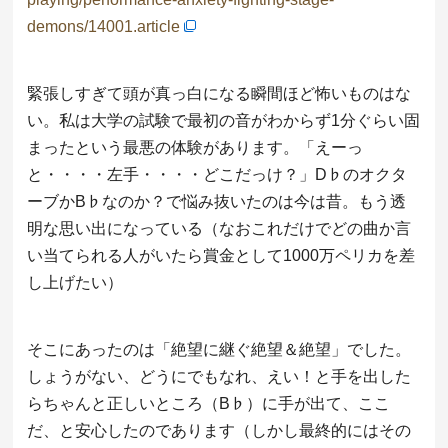
demons/14001.article
緊張しすぎて頭が真っ白になる瞬間ほど怖いものはな
い。私は大学の試験で最初の音がわからず1分ぐらい固
まったという最悪の体験があります。「えーっ
と・・・・左手・・・・どこだっけ？」D♭のオクタ
ーブかB♭なのか？で悩み抜いたのは今は昔。もう透
明な思い出になっている（なおこれだけでどの曲か言
い当てられる人がいたら賞金として1000万ペリカを差
し上げたい）
そこにあったのは「絶望に継ぐ絶望＆絶望」でした。
しょうがない、どうにでもなれ、えい！と手を出した
らちゃんと正しいところ（B♭）に手が出て、ここ
だ、と安心したのであります（しかし最終的にはその