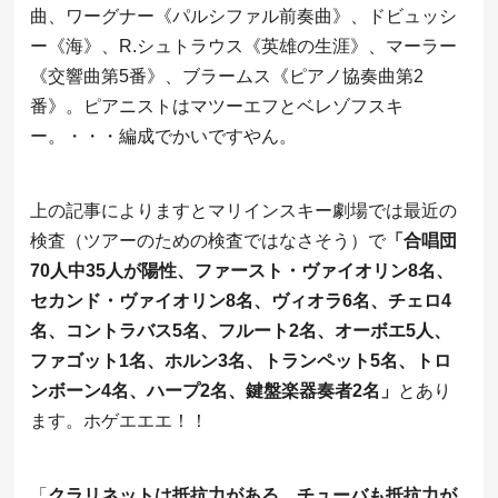
曲、ワーグナー《パルシファル前奏曲》、ドビュッシ
ー《海》、R.シュトラウス《英雄の生涯》、マーラー
《交響曲第5番》、ブラームス《ピアノ協奏曲第2
番》。ピアニストはマツーエフとベレゾフスキ
ー。・・・編成でかいですやん。
上の記事によりますとマリインスキー劇場では最近の
検査（ツアーのための検査ではなさそう）で
「合唱団
70人中35人が陽性、ファースト・ヴァイオリン8名、
セカンド・ヴァイオリン8名、ヴィオラ6名、チェロ4
名、コントラバス5名、フルート2名、オーボエ5人、
ファゴット1名、ホルン3名、トランペット5名、トロ
ンボーン4名、ハープ2名、鍵盤楽器奏者2名」
とあり
ます。ホゲエエエ！！
「
クラリネットは抵抗力がある、チューバも抵抗力が