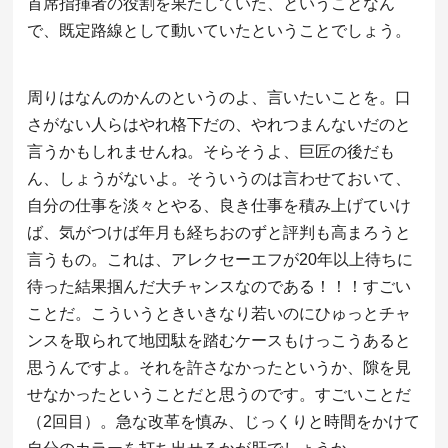
首席指揮者の役割を果たしていた、ということなん
で、既定路線として動いていたということでしょう。
周りはなんのかんのというのよ、言いたいことを。口
さがない人らはやれ格下だの、やれつまんないだのと
言うかもしれませんね。そらそうよ、巨匠の後だも
ん、しょうがないよ。そういうのは言わせておいて、
自分の仕事を淡々とやる、良き仕事を積み上げていけ
ば、気がつけば年月も経ちおのずと評判も高まろうと
言うもの。これは、アレクセーエフが20年以上待ちに
待った結果掴んだ大チャンスなのである！！！すごい
ことだ。こういうときいきなり若いのにひゅっとチャ
ンスを取られて地団駄を踏むケースもけっこうあると
思うんですよ。それを許さなかったというか、隙を見
せなかったということだと思うのです。すごいことだ
（2回目）。急な改革を慎み、じっくりと時間をかけて