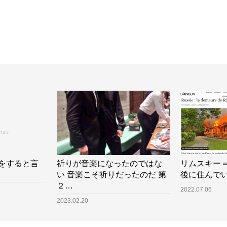
をすると言
祈りが音楽になったのではな
リムスキー
い 音楽こそ祈りだったのだ 第
後に住んで
２…
2022.07.06
2023.02.20