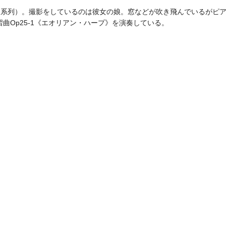
イ系列）。撮影をしているのは彼女の娘。窓などが吹き飛んでいるがピ
習曲Op25-1《エオリアン・ハープ》を演奏している。