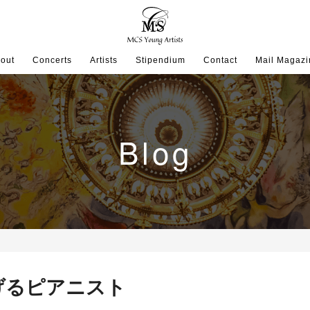
out
Concerts
Artists
Stipendium
Contact
Mail Magazi
Blog
げるピアニスト