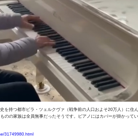
近い歴史を持つ都市ビラ・ツェルクヴァ（戦争前の人口およそ20万人）に
たものの家族は全員無事だったそうです。ピアノにはカバーが掛かって
use/31749980.html