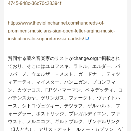
4745-948c-36c70c28394f
https://www.theviolinchannel.com/hundreds-of-
prominent-musicians-sign-open-letter-urging-music-
institutions-to-support-russian-artists/
賛同する著名音楽家のリストがchange.orgに掲載され
ており、そこにはユロフスキ、ラトル、エルダー、パ
ッパーノ、ウェルザー＝メスト、ガードナー、ティツ
ィアーティ、マイスター、ハンニガン、ブロンフマ
ン、カヴァコス、F.P.ツィマーマン、ベネデッティ、コ
パチンスカヤ、ゲリンガス、フォークト、ヴァイトハ
ース、シトコヴェツキー、テツラフ、ゲルハルト、フ
ォーグラー、ボストリッジ、プレガルディエン、ファ
ウスト、メルニコフ、ギルトブルク、ザンデルリンク
（3人とも）、アリス・オット、ルノー・カプソン、ゲ