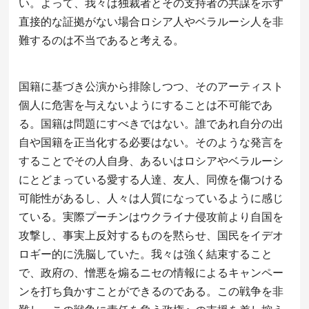
い。よって、我々は独裁者とその支持者の共謀を示す
直接的な証拠がない場合ロシア人やベラルーシ人を非
難するのは不当であると考える。
国籍に基づき公演から排除しつつ、そのアーティスト
個人に危害を与えないようにすることは不可能であ
る。国籍は問題にすべきではない。誰であれ自分の出
自や国籍を正当化する必要はない。そのような発言を
することでその人自身、あるいはロシアやベラルーシ
にとどまっている愛する人達、友人、同僚を傷つける
可能性があるし、人々は人質になっているように感じ
ている。実際プーチンはウクライナ侵攻前より自国を
攻撃し、事実上反対するものを黙らせ、国民をイデオ
ロギー的に洗脳していた。我々は強く結束すること
で、政府の、憎悪を煽るニセの情報によるキャンペー
ンを打ち負かすことができるのである。この戦争を非