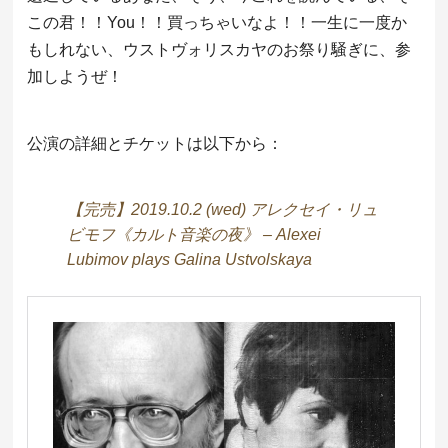
この君！！You！！買っちゃいなよ！！一生に一度か
もしれない、ウストヴォリスカヤのお祭り騒ぎに、参
加しようぜ！
公演の詳細とチケットは以下から：
【完売】2019.10.2 (wed) アレクセイ・リュ
ビモフ《カルト音楽の夜》 – Alexei
Lubimov plays Galina Ustvolskaya