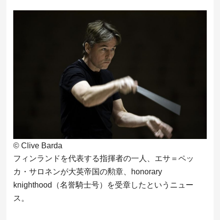
© Clive Barda
フィンランドを代表する指揮者の一人、エサ＝ペッ
カ・サロネンが大英帝国の勲章、honorary
knighthood（名誉騎士号）を受章したというニュー
ス。