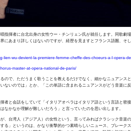
合唱指揮者に台北出身の女性ウー・チンリェン氏が就任します。同歌劇
世界にあまり詳しくはないのですが、経歴を見ますとフランス語圏、そ
ng-lien-wu-devient-la-premiere-femme-cheffe-des-choeurs-a-l-opera-d
horus-master-at-opera-national-de-paris/
あるので、ただうまく歌うことを教えるだけでなく、細かなニュアンス
ていないのでは」とか、「この単語に含まれるニュアンスがどう音楽に
指揮者と会話をしていて「イタリアオペラはイタリア語という言語と密
にはなかなか理解が難しいだろう」と言っていたのを思い出します。
が、台湾人（アジア人）の女性という、言ってみればクラシック音楽の
任する」というのは、かなり衝撃的かつ素晴らしいニュース、ブレーク