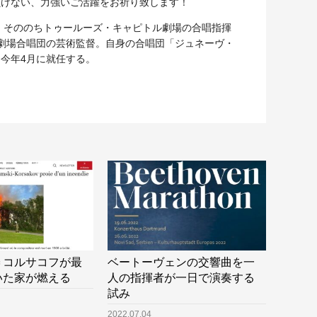
負けない、力強いご活躍をお祈り致します！
。そののちトゥールーズ・キャピトル劇場の合唱指揮
歌劇場合唱団の芸術監督。自身の合唱団「ジュネーヴ・
今年4月に就任する。
＝コルサコフが最
ベートーヴェンの交響曲を一
いた家が燃える
人の指揮者が一日で演奏する
試み
2022.07.04