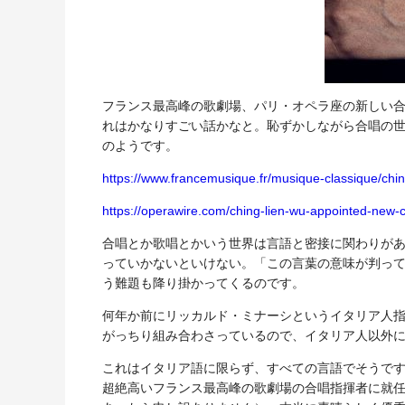
フランス最高峰の歌劇場、パリ・オペラ座の新しい
れはかなりすごい話かなと。恥ずかしながら合唱の
のようです。
https://www.francemusique.fr/musique-classique/chi
https://operawire.com/ching-lien-wu-appointed-new-c
合唱とか歌唱とかいう世界は言語と密接に関わりが
っていかないといけない。「この言葉の意味が判っ
う難題も降り掛かってくるのです。
何年か前にリッカルド・ミナーシというイタリア人
がっちり組み合わさっているので、イタリア人以外
これはイタリア語に限らず、すべての言語でそうです
超絶高いフランス最高峰の歌劇場の合唱指揮者に就