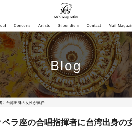
out
Concerts
Artists
Stipendium
Contact
Mail Magazi
Blog
者に台湾出身の女性が就任
オペラ座の合唱指揮者に台湾出身の