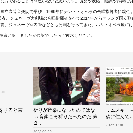
秀な方であることは間違いないと思います。偏見や嫉妬、陰謀や詐術に
国立高等音楽院で学び、1989年にナント・オペラの合唱指揮者に就任
指揮者、ジュネーヴ大劇場の合唱指揮者をヘて2014年からオランダ国立
管、ジュネーヴ室内管などとも公演を行ってきた。パリ・オペラ座には
sなどを合唱指揮者と訳しましたが誤訳でしたらご教示ください。
をすると言
祈りが音楽になったのではな
リムスキー
い 音楽こそ祈りだったのだ 第
後に住んで
２…
2022.07.06
2023.02.20