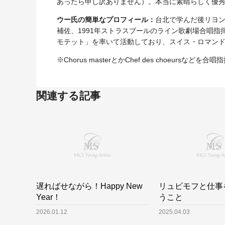
あったら申し訳ありません）。本当に素晴らしく優
ウー氏の簡単なプロフィール：
台北で学んだ後リヨン
補佐、1991年ストラスブールのライン歌劇場合唱
モテット」を率いて活動しており、スイス・ロマンド
※Chorus masterとかChef des choeur
関連する記事
遅ればせながら！Happy New
リュビモフと仕事
Year！
うこと
2026.01.12
2025.04.03