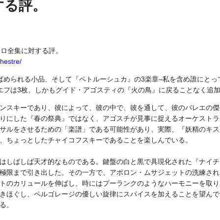
する評。
ソロ全集に対する評。
hestre/
ばめられる小品、そして『ペトルーシュカ』の3楽章–私を含め誰にとっ
エフは3枚、しかもグイド・アゴスティの『火の鳥』に戻ることなく追
ンスキーであり、彼によって、彼の中で、彼を通して、彼のバレエの傑
りにした『春の祭典』ではなく、アゴスチが見事に捉えるオーケストラ
サルをさせるための「楽譜」である可能性があり、実際、『妖精のキス
、ちょっとしたチャイコフスキーであることを楽しんでいる。
はしばしば天才的なものである。鍵盤の白と黒で具現化された『ナイチ
極限まで引き出した。その一方で、アポロン・ムサジェットの洗練され
トのカリュールを伸ばし、時にはプーランクのようなハーモニーを取り
きほぐし、ペルゴレージの優しい旋律にスパイスを加えることを望んで
る。