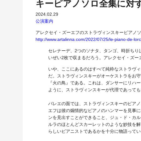
キーピアノソロ全集に対
2024.02.29
公演案内
アレクセイ・ズーエフのストラヴィンスキーピアノ
http://www.artalinna.com/2022/07/25/le-piano-de-lorc
セレナーデ、2つのソナタ、タンゴ、時折ちり
いぜい2枚で収まるだろう。アレクセイ・ズー
いや、ここにあるのはすべて純粋なストラヴィ
だ。ストラヴィンスキーがオーケストラをお守
『火の鳥』である。これは、ダンサーにリハー
ように、ストラヴィンスキーが代理であっても
バレエの面では、ストラヴィンスキーのピアノ
エフは彼の煽情的なピアノのハンマーを見事に
ンを見出すことができること、ジュ・ド・カル
ルラのほとんどスカーレットのような妙技を解
らしいピアニストであるかを十分に物語ってい