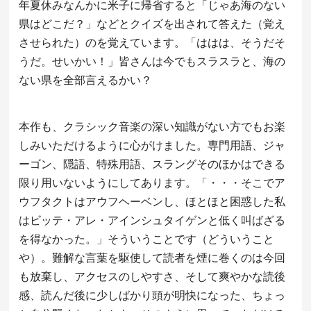
年夏休みなんかに米子に帰省すると「じゃあ海のない
県はどこだ？」などとクイズを出されて答えた（覚え
させられた）のを覚えています。「ははは、そうだそ
うだ。せいかい！」皆さんは今でもスラスラと、海の
ない県を全部言えるかい？
本作も、クラシック音楽の深い知識がない方でもお楽
しみいただけるように心がけました。専門用語、ジャ
ーゴン、隠語、特殊用語、スラングそのほかはできる
限り用いないようにしてあります。「・・・そこでア
ウフタクトはアウフヘーベンし、ほとほと困惑した私
はビッテ・アレ・アインシュタイゲンと低く叫ばざる
を得なかった。」そういうことです（どういうこと
や）。難解な言葉を駆使して読者を煙に巻くのは今回
も放棄し、アクセスのしやすさ、そして爽やかな読後
感、読んだ後に少しばかり頭が明快になった、ちょっ