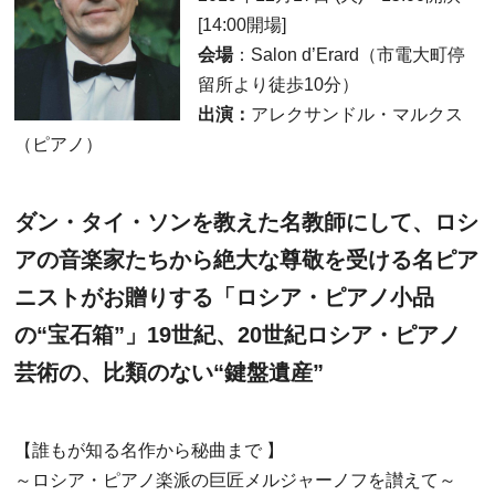
[14:00開場]
会場
：Salon d’Erard（市電大町停
留所より徒歩10分）
出演：
アレクサンドル・マルクス
（ピアノ）
ダン・タイ・ソンを教えた名教師にして、ロシ
アの音楽家たちから絶大な尊敬を受ける名ピア
ニストがお贈りする「ロシア・ピアノ小品
の“宝石箱”」19世紀、20世紀ロシア・ピアノ
芸術の、比類のない“鍵盤遺産”
【誰もが知る名作から秘曲まで 】
～ロシア・ピアノ楽派の巨匠メルジャーノフを讃えて～