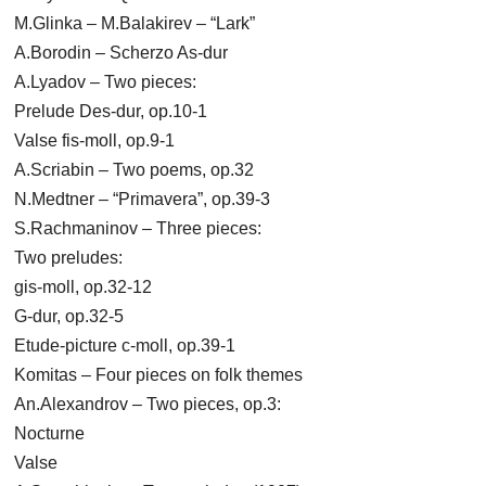
M.Glinka – M.Balakirev – “Lark”
A.Borodin – Scherzo As-dur
A.Lyadov – Two pieces:
Prelude Des-dur, op.10-1
Valse fis-moll, op.9-1
A.Scriabin – Two poems, op.32
N.Medtner – “Primavera”, op.39-3
S.Rachmaninov – Three pieces:
Two preludes:
gis-moll, op.32-12
G-dur, op.32-5
Etude-picture c-moll, op.39-1
Komitas – Four pieces on folk themes
An.Alexandrov – Two pieces, op.3:
Nocturne
Valse