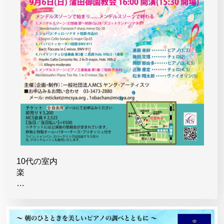
10代の室内
楽
…