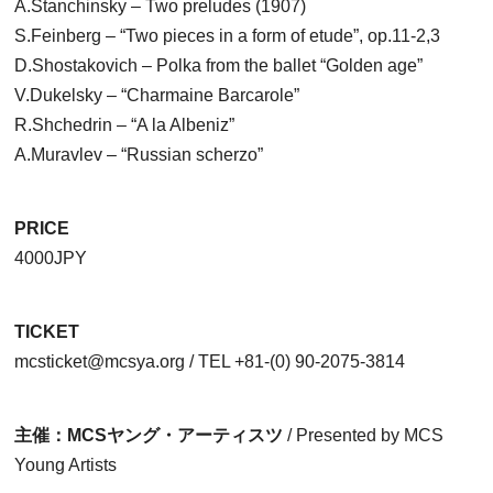
A.Stanchinsky – Two preludes (1907)
S.Feinberg – “Two pieces in a form of etude”, op.11-2,3
D.Shostakovich – Polka from the ballet “Golden age”
V.Dukelsky – “Charmaine Barcarole”
R.Shchedrin – “A la Albeniz”
A.Muravlev – “Russian scherzo”
PRICE
4000JPY
TICKET
mcsticket@mcsya.org / TEL +81-(0) 90-2075-3814
主催：MCSヤング・アーティスツ
/ Presented by MCS
Young Artists