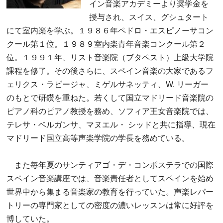
イン音楽アカデミーより奨学金を
授与され、スイス、グシュタート
にて室内楽を学ぶ。１９８６年ペドロ・エスピノーサコン
クール第１位。１９８９室内楽青年音楽コンクール第２
位。１９９１年、リスト音楽院（ブタペスト）上級大学院
課程を修了。その後さらに、スペイン音楽の大家であるフ
ェリクス・ラビージャ、ミゲルサネッティ、W. リーガー
のもとで研鑽を重ねた。若くして国立マドリード音楽院の
ピアノ科のピアノ教授を務め、ソフィア王女音楽院では、
テレサ・ベルガンサ、マヌエル・ シッドと共に指導、現在
マドリード国立高等声楽学院の学長を務めている。
また毎年夏のサンティアゴ・デ・コンポステラでの国際
スペイン音楽講座では、音楽責任者としてスペインを始め
世界中から集まる音楽家の教育を行っていた。声楽レパー
トリーの専門家としての密度の濃いレッスンは常に好評を
博していた。