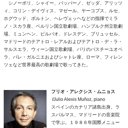
シノーポリ、シャイー、パッパーノ、ゼッダ、アリッツ
ィ、コリン・デイヴィス、マゼール、ヤーコプス、ルセ、
ホグウッド、ボルトン、ヘレヴェッヘなどの指揮でミラ
ノ・スカラ座、ベルリン国立歌劇場、ハンブルク州立歌劇
場、ミュンヘン、ビルバオ、ドレスデン、ブリュッセル、
マドリードのテアトロ・レアルおよびテアトロ・デ・ラ・
サルスエラ、ウィーン国立歌劇場、パリのバスチーユオペ
ラ、パレ・ガルニエおよびシャトレ座、ローマ、フィレン
ツェなど世界最高の歌劇場で歌ってきた。
フリオ・アレクシス・ムニョス
/
Julio Alexis Muñoz, piano
スペインのカナリア諸島出身。ラ
スパルマス、マドリードの音楽院
で学ぶ。１９８６年国際メニュー