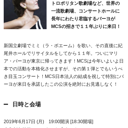
トロポリタン歌劇場など、世界の
一流歌劇場、コンサートホールに
長年にわたり君臨するバーヨが
MCSの招きで１１年ぶりに来日！
新国立劇場でミミ（ラ・ボエーム）を歌い、その直後に紀
尾井ホールでリサイタルをしてから１１年。ついにマリ
ア・バーヨが東京に帰ってきます！MCSは今年いよいよ日
本での活動を本格化させますが、その第１弾とでもいうべ
き目玉コンサート！MCS日本法人の結成を祝して特別にバ
ーヨが来日を承諾したこの公演を絶対にお見逃しなく！
日時と会場
2019年6月17日 (月) 19:00開演 [18:30開場]