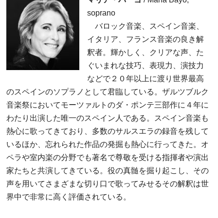
soprano
バロック音楽、スペイン音楽、
イタリア、フランス音楽の良き解
釈者。輝かしく、クリアな声、た
ぐいまれな技巧、表現力、演技力
などで２０年以上に渡り世界最高
のスペインのソプラノとして君臨している。ザルツブルク
音楽祭においてモーツァルトのダ・ポンテ三部作に４年に
わたり出演した唯一のスペイン人である。スペイン音楽も
熱心に歌ってきており、多数のサルスエラの録音を残して
いるほか、忘れられた作品の発掘も熱心に行ってきた。オ
ペラや室内楽の分野でも著名で尊敬を受ける指揮者や演出
家たちと共演してきている。役の真髄を掘り起こし、その
声を用いてさまざまな切り口で歌ってみせるその解釈は世
界中で非常に高く評価されている。