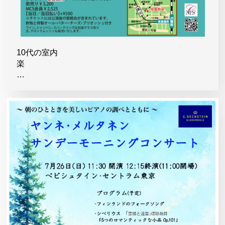
10代の室内
楽
…