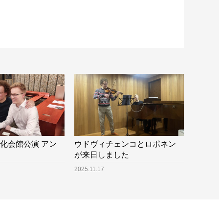
京文化会館公演 アン
ウドヴィチェンコとロポネン
が来日しました
2025.11.17