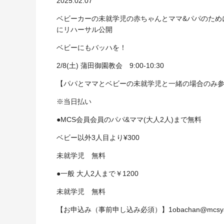
2025.02.07
ベビーカーの未就学児の赤ちゃんとママ&パパのため
にリハーサル公開
ベビーにもバッハを！
2/8(土) 蒲田御園教会 9:00-10:30
【パパとママとベビーの未就学児と一緒の場合のみ
※当日払い
●MCS会員会員のパパ&ママ(大人2人)まで無料
ベビー以外3人目より¥300
未就学児 無料
●一般 大人2人まで￥1200
未就学児 無料
【お申込み（事前申し込み必須）】1obachan@mcsya.