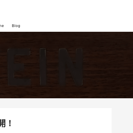
ne
Blog
開！