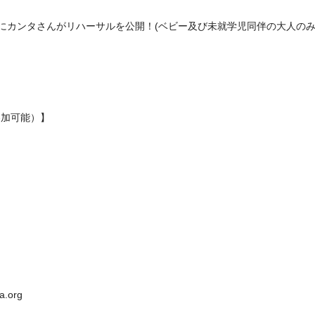
にカンタさんがリハーサルを公開！(ベビー及び未就学児同伴の大人のみ
参加可能）】
org