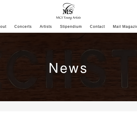
out
Concerts
Artists
Stipendium
Contact
Mail Magazi
News