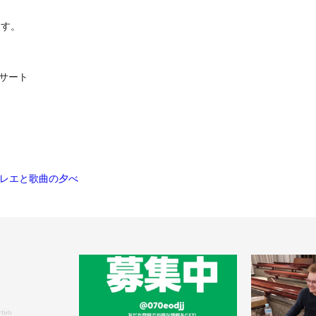
ます。
ンサート
レエと歌曲の夕べ