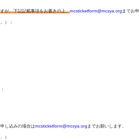
ますが、下記記載事項をお書きの上、
mcsticketform@mcsya.org
までお
す。）：
）：
お申し込みの場合は
mcsticketform@mcsya.org
までお願いします。
す。）