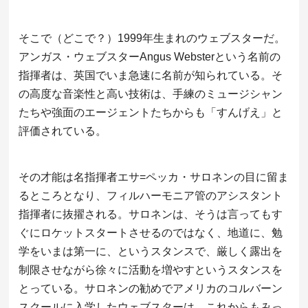
そこで（どこで？）1999年生まれのウェブスターだ。
アンガス・ウェブスターAngus Websterという名前の
指揮者は、英国でいま急速に名前が知られている。そ
の高度な音楽性と高い技術は、手練のミュージシャン
たちや強面のエージェントたちからも「すんげえ」と
評価されている。
その才能は名指揮者エサ=ペッカ・サロネンの目に留ま
るところとなり、フィルハーモニア管のアシスタント
指揮者に抜擢される。サロネンは、そうは言ってもす
ぐにロケットスタートさせるのではなく、地道に、勉
学をいまは第一に、というスタンスで、厳しく露出を
制限させながら徐々に活動を増やすというスタンスを
とっている。サロネンの勧めでアメリカのコルバーン
スクールに入学したウェブスターは、これからもみっ