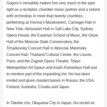
Gugnin’s versatility makes him very much in the spot
light as a recitalist, chamber music partner and a soloist
with orchestras in more than twenty countries,
performing at Vienna’s Musikverein, Carnegie Hall in
New York, Abravanel Hall in Salt Lake City, Sydney
Opera House, the Eastman School of Music, the Great
Hall of the Moscow State Conservatory, the
Tchaikovsky Concert Hall in Moscow, Mariinsky
Concert Hall, Thailand Cultural Centre, the Louvre,
Paris, and the Zagreb Opera Theatre, Tokyo
Metropolitan Art Space and Asahi Hamarikyu Hall just
to mention part of the expanding list. He has been
invited and given masterclasses in Russia, the USA,
Finland, Australia, Croatia and Japan.
In Takebe cho, Okayama City in Japan, his recital so