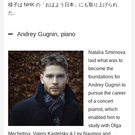
様子は NHK の「おはよう日本」にも取り上げられ
た。
Andrey Gugnin, piano
Natalia Smirnova
laid what was to
become the
foundations for
Andrey Gugnin to
pursue the career
of a concert
pianist, which
enabled him to
study with Olga
Mechetina, Valery Kastelsky & Lev Naumov and