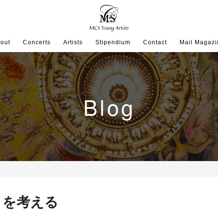
out
Concerts
Artists
Stipendium
Contact
Mail Magazi
Blog
」を考える