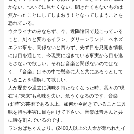
かない、ついでに見たくない、聞きたくもないものは
無かったことにしてしまおう！となってしまうことを
恐れている。
ウクライナのみならず、今、近隣諸国で起こっている
こと、刻々と変わるイラン、グリーンランド、ベネズ
エラの事を、関係ないと言わず、先ず目を見開き情報
には目を通して、今現実に起きている事実から目を逸
らさないで欲しい。それは音楽と関係ないのではな
く、「音楽」はその中で懸命に人と共にあろうとして
いることを理解して欲しい。
人が歴史や過去に興味を持たなくなった時、我々の“現
在”も“未来”も意味を失い、危うくなるのです。音楽
は“時”の芸術である以上、如何か今起きていることに興
味を持ち事実に目を向けて下さい。音楽は皆さんと共
に時を刻んでいるのです。
ワンおばちゃんより。(2400人以上の人命が奪われたイ