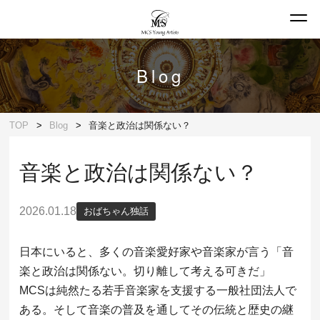
Blog
TOP
Blog
音楽と政治は関係ない？
音楽と政治は関係ない？
2026.01.18
おばちゃん独話
日本にいると、多くの音楽愛好家や音楽家が言う「音
楽と政治は関係ない。切り離して考える可きだ」
MCSは純然たる若手音楽家を支援する一般社団法人で
ある。そして音楽の普及を通してその伝統と歴史の継