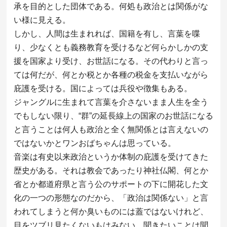
承を目的とした団体である。何処も政治とは関係がな
い様に見える。
しかし、人間は生まれれば、国籍を有し、言葉を喋
り、少なくとも義務教育を受けるなど何らかしかの支
援を国家より受け、お世話になる。その代わりと言っ
ては何だが、何とか税とか各種の税金を支払いながら
庇護を受ける。国によっては兵役や徴集もある。
ジャングルに生まれて言葉を介さないまま人生を全う
でもしない限り、“群”の延長線上の国家のお世話になる
と言うことは何人も政治と全く無関係とは言えないの
ではないかとワンおばちゃんは思っている。
音楽は有史以来政治というか体制の庇護を受けてきた
歴史がある。それは教会であったり神社仏閣、何とか
省とか都道府県と言う公のサポートの下に開花した文
化の一つの形態なのだから、「政治は関係ない」と言
われてしまうと何か臭いものには蓋ではないけれど、
目をツブリ見たくないもはみない、聞きたいことは聞