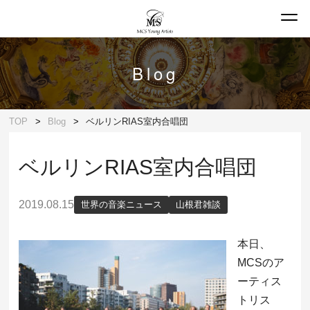
Blog
TOP
Blog
ベルリンRIAS室内合唱団
ベルリンRIAS室内合唱団
2019.08.15
世界の音楽ニュース
山根君雑談
本日、
MCSのア
ーティス
トリス