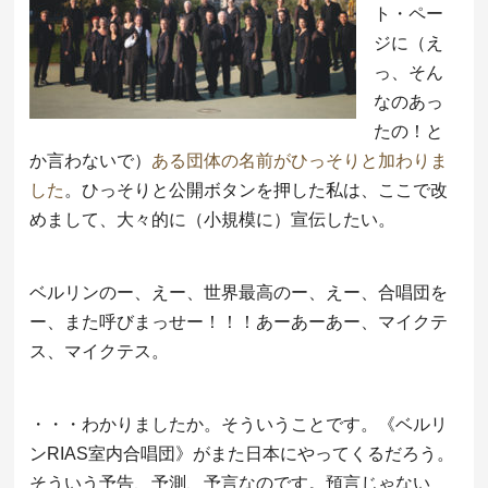
ト・ペー
ジに（え
っ、そん
なのあっ
たの！と
か言わないで）
ある団体の名前がひっそりと加わりま
した
。ひっそりと公開ボタンを押した私は、ここで改
めまして、大々的に（小規模に）宣伝したい。
ベルリンのー、えー、世界最高のー、えー、合唱団を
ー、また呼びまっせー！！！あーあーあー、マイクテ
ス、マイクテス。
・・・わかりましたか。そういうことです。《ベルリ
ンRIAS室内合唱団》がまた日本にやってくるだろう。
そういう予告、予測、予言なのです。預言じゃない