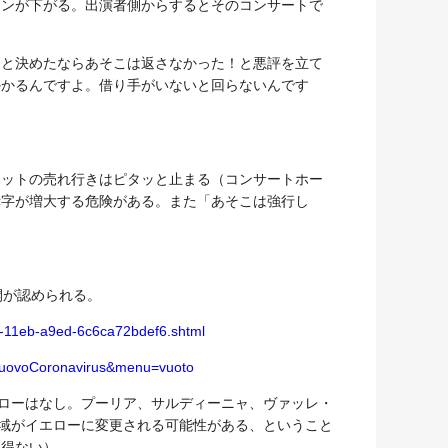
ョンが下がる。出演者側からするとそのコンサートで
」と決めたならあそこは返さなかった！と悪評を立て
かかるんですよ。借り手がいないと回らないんです
ケットの売れ行きはピタッと止まる（コンサートホー
赤字が増大する危険がある。また「あそこは強行し
開が認められる。
8e-11eb-a9ed-6c6ca72bdef6.shtml
a=nuovoCoronavirus&menu=vuoto
エローはなし。プーリア、サルディーニャ、ヴァッレ・
地域がイエローに変更される可能性がある、ということ
を得ない）