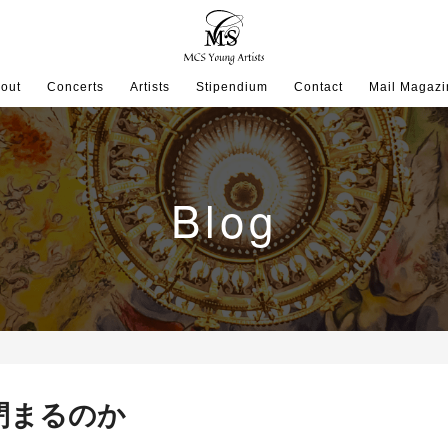
out
Concerts
Artists
Stipendium
Contact
Mail Magazi
Blog
閉まるのか