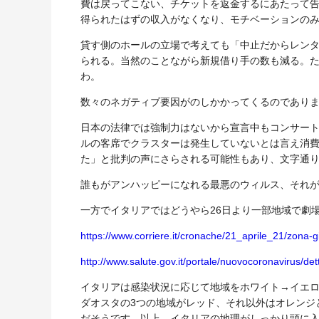
費は戻ってこない、チケットを返金するにあたって
得られたはずの収入がなくなり、モチベーションの
貸す側のホールの立場で考えても「中止だからレン
られる。当然のことながら新規借り手の数も減る。
わ。
数々のネガティブ要因がのしかかってくるのであり
日本の法律では強制力はないから宣言中もコンサー
ルの客席でクラスターは発生していないとは言え消
た」と批判の声にさらされる可能性もあり、文字通
誰もがアンハッピーになれる最悪のウィルス、それ
一方でイタリアではどうやら26日より一部地域で劇
https://www.corriere.it/cronache/21_aprile_21/zona
http://www.salute.gov.it/portale/nuovocoronavirus
イタリアは感染状況に応じて地域をホワイト→イエロ
ダオスタの3つの地域がレッド、それ以外はオレンジ
だそうです。以上、イタリアの地理がしっかり頭に