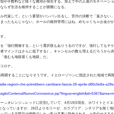
告知や手数料など様々な費用が発生する。加えて中の人達のモチベーシ
みならず生活を維持することが困難になる。
タル代返して」という要望がバンバン出るし、苦渋の決断で「返さない
たまったもんじゃない。ホールの維持管理にはね、めちゃくちゃお金が
ます。
トを「強行開催する」という選択肢もありうるのですが、強行してもチ
費者マインドはさらに低下する）。キャンセルの数も増えるだろうから
り「進むも地獄退くも地獄」だ。
がコロナ。
場再開することになりそうです。イエローゾーンに指定された地域で再
-gialla-regioni-che-potrebbero-cambiare-fascia-26-aprile-d80c0e8a-a2
/dettaglioContenutiNuovoCoronavirus.jsp?lingua=english&id=5367&are
ー→オレンジ→レッドに区別していて、4月19日現在、ホワイトとイ
となっていますが、26日よりモリーゼ、カラブリア、シチリアを除く
入っている方限定の情報でした（私は見事に除外される、と告白せざる