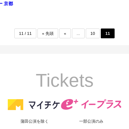
ー 京都
11 / 11
« 先頭
«
...
10
11
Tickets
蒲田公演を除く
一部公演のみ